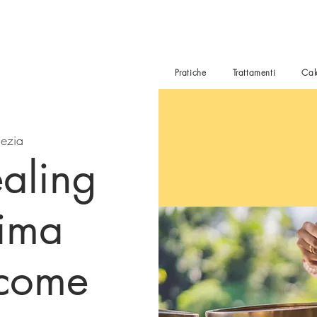
Pratiche
Trattamenti
Cal
ezia
aling
rima
 come