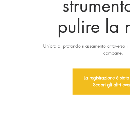
strument
pulire la
Un'ora di profondo rilassamento attraverso i
campane.
La registrazione è stata
Scopri gli altri eve