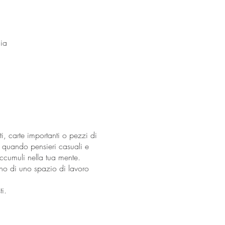
ia
, carte importanti o pezzi di
o, quando pensieri casuali e
accumuli nella tua mente.
o di uno spazio di lavoro
i.