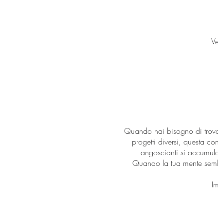
V
Quando hai bisogno di trovar
progetti diversi, questa co
angoscianti si accumulan
Quando la tua mente semb
I