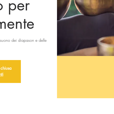
o per
 mente
l suono dei diapason e delle
 chiusa
nti