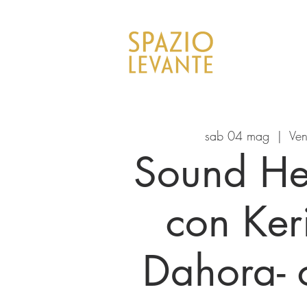
sab 04 mag
  |  
Ven
Sound He
con Ke
Dahora-