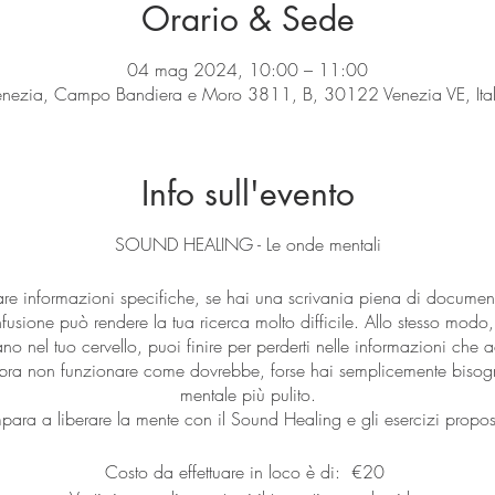
Orario & Sede
04 mag 2024, 10:00 – 11:00
enezia, Campo Bandiera e Moro 3811, B, 30122 Venezia VE, Ital
Info sull'evento
SOUND HEALING - Le onde mentali
e informazioni specifiche, se hai una scrivania piena di documenti
nfusione può rendere la tua ricerca molto difficile. Allo stesso mod
o nel tuo cervello, puoi finire per perderti nelle informazioni che 
ra non funzionare come dovrebbe, forse hai semplicemente bisogn
mentale più pulito.
mpara a liberare la mente con il Sound Healing e gli esercizi propost
Costo da effettuare in loco è di: €20