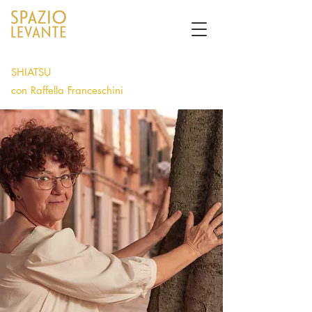
SHIATSU
con Raffella Franceschini