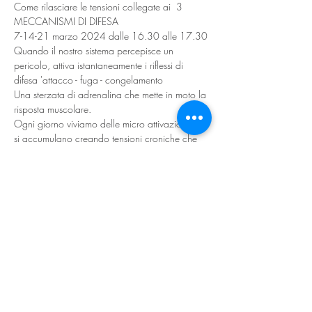
Come rilasciare le tensioni collegate ai  3 
MECCANISMI DI DIFESA
7-14-21 marzo 2024 dalle 16.30 alle 17.30
Quando il nostro sistema percepisce un 
pericolo, attiva istantaneamente i riflessi di 
difesa 'attacco - fuga - congelamento
Una sterzata di adrenalina che mette in moto la 
risposta muscolare.
Ogni giorno viviamo delle micro attivazioni che 
si accumulano creando tensioni croniche che 
minano il nostro benessere.
😮 Scopri come rilassare le tensioni collegate a 
queste difese e riconquistare libertà di 
movimento e benessere psico-fisico.
🌟Movimento Consapevole è una 
rieducazione al movimento naturale. una 
pratica dolce ma potente, adatta a tutti. 
Facilmente integrabile nella tua routine 
quotidiana: a casa, al lavoro, mentre studi.