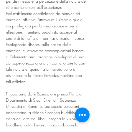
per disinnescare la percezione della natura del 
sé e dei fenomeni dell’esperienza, 
ineluttabilmente condizionati da pensieri ed 
emozioni afflittive. Attraverso il simbolo quale 
via privilegiata per la meditazione e per la 
riflessione, il sentiero buddhista accede al 
cuore di tali afflizioni per trasformarle. Il corso, 
impiegando discorsi sulla natura delle 
emozioni e, attraverso contemplazioni basate 
sull’elemento aria, propone lo sviluppo di una 
consapevolezza atta a un contatto diretto con 
tale natura e, quindi, a un lavoro volto a 
disinnescare la nostra immedesimazione con 
tali afflizioni.
Filippo Lunardo è Ricercatore presso l’Istituto 
Dipartimento di Studi Orientali, Sapienza 
Università di Roma. Le sue specializzazioni 
concernono la visione filosofica buddhista e la 
storia dell’arte del Tibet. Insegna la visione 
buddhista indo-tibetana in accordo con la 
tradizione dei Dalai Lama, e guida sessioni di 