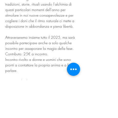
tradizioni, storie, rituali usando l'alchimia di 
questi particolari momenti dell'anno per 
stimolare in noi nuove consapevolezze e per 
cogliere i doni che il ritmo naturale ci mette a 
disposizione in abbondanza e piena libertà.
Attraverseremo insieme tutto il 2025, ma sarà 
possibile partecipare anche a solo qualche 
incontro per assaporare la magia della fase.
Contributo: 25€ a incontro.
Incontro rivolto a donne e uomini che sono 
pronti a contattare la propria anima e a farla 
parlare.
L'intero ciclo di appuntamenti sarà:
Martedì 4 febbraio Candelora 
Martedì 25 marzo Equinozio Primavera
Martedì 29 aprile Calendimaggio