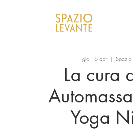
gio 16 apr
  |  
Spazio 
La cura d
Automassa
Yoga N