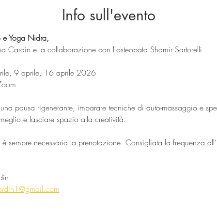
Info sull'evento
 e Yoga Nidra, 
a Cardin e la collaborazione con l'osteopata Shamir Sartorelli
le, 9 aprile, 16 aprile 2026
 Zoom
 una pausa rigenerante, imparare tecniche di auto-massaggio e spe
eglio e lasciare spazio alla creatività.
ti, è sempre necessaria la prenotazione. Consigliata la frequenza all’i
din: 
cardin1@gmail.com