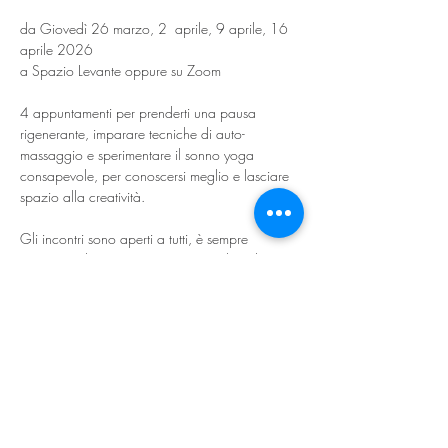
da Giovedì 26 marzo, 2  aprile, 9 aprile, 16 
aprile 2026
a Spazio Levante oppure su Zoom
4 appuntamenti per prenderti una pausa 
rigenerante, imparare tecniche di auto-
massaggio e sperimentare il sonno yoga 
consapevole, per conoscersi meglio e lasciare 
spazio alla creatività.
Gli incontri sono aperti a tutti, è sempre 
necessaria la prenotazione. Consigliata la 
frequenza all’intero ciclo.
Per informazioni e iscrizioni: 
inviare messaggio a Lisa Cardin: 
348 9139354 oppure 
lisacardin1@gmail.com