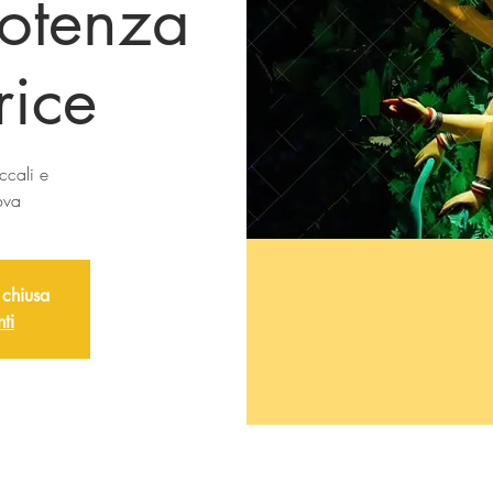
potenza
rice
ccali e
ova
 chiusa
nti