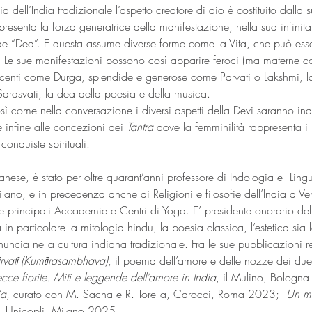
fia dell’India tradizionale l’aspetto creatore di dio è costituito dalla 
presenta la forza generatrice della manifestazione, nella sua infinita
nde “Dea”. E questa assume diverse forme come la Vita, che può es
 Le sue manifestazioni possono così apparire feroci (ma materne con
nti come Durga, splendide e generose come Parvati o Lakshmi, la 
arasvati, la dea della poesia e della musica.
sì come nella conversazione i diversi aspetti della Devi saranno inda
 infine alle concezioni dei 
Tantra
 dove la femminilità rappresenta il 
conquiste spirituali.
ese, è stato per oltre quarant’anni professore di Indologia e  Lingua
Milano, e in precedenza anche di Religioni e filosofie dell’India a V
elle principali Accademie e Centri di Yoga. E’ presidente onorario del
 in particolare la mitologia hindu, la poesia classica, l’estetica sia le
inuncia nella cultura indiana tradizionale. Fra le sue pubblicazioni re
Pārvatī (Kumārasambhava)
, il poema dell’amore e delle nozze dei due 
recce fiorite. Miti e leggende dell’amore in India
, il Mulino, Bologn
ia
, curato con M. Sacha e R. Torella, Carocci, Roma 2023;  
Un mo
, 
Unicopli, Milano 2025.