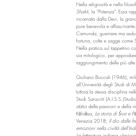
Nella religiosità e nella filoso
Shakti
, la “Potenza”. Essa rap
incarnata dalla Devi, la gra
pure benevola e affascinante.
Camunda, guerriere ma seduce
fortuna, colte e sagge come S
Nella pratica sul tappetino co
sia mitologico, per approdare
raggiungimento delle più alte 
Giuliano Boccali (1946), milan
all’Università degli Studi di 
tuttora la stessa disciplina n
Studi Sanscriti (A.I.S.S.)Studia
status
 delle passioni e della r
Kālidāsa, 
La storia di Śiva e 
Venezia 2018; 
Il dio dalle f
emozioni nella civiltà dell’Ind
La letteratura indiana classica