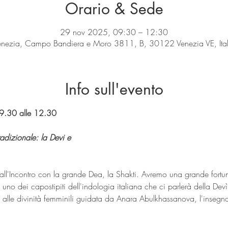
Orario & Sede
29 nov 2025, 09:30 – 12:30
enezia, Campo Bandiera e Moro 3811, B, 30122 Venezia VE, Ital
Info sull'evento
9.30 alle 12.30
radizionale: la Devi e
ll'Incontro con la grande Dea, la Shakti. Avremo una grande fortun
 uno dei capostipiti dell'indologia italiana che ci parlerà della Devì
alle divinità femminili guidata da Anara Abulkhassanova, l'insegna