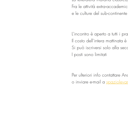
Fra le attività extra-accadem
e le culture del sub-continent
L’incontro è aperto a tutti i p
Il costo dell'intera mattinata 
Si può iscriversi solo alla s
I posti sono limitati
Per ulteriori info contatta
o inviare e-mail a 
spazioleva