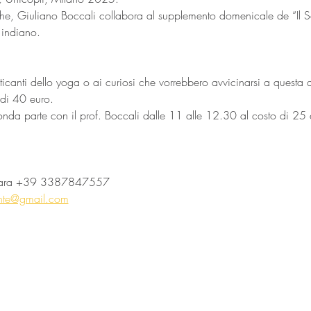
iche, Giuliano Boccali collabora al supplemento domenicale de “Il So
e indiano.
raticanti dello yoga o ai curiosi che vorrebbero avvicinarsi a questa 
è di 40 euro.
econda parte con il prof. Boccali dalle 11 alle 12.30 al costo di 25
re Anara +39 3387847557
nte@gmail.com