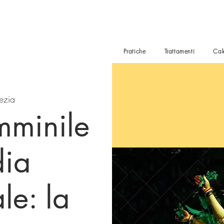
Pratiche
Trattamenti
Cal
ezia
emminile
dia
le: la