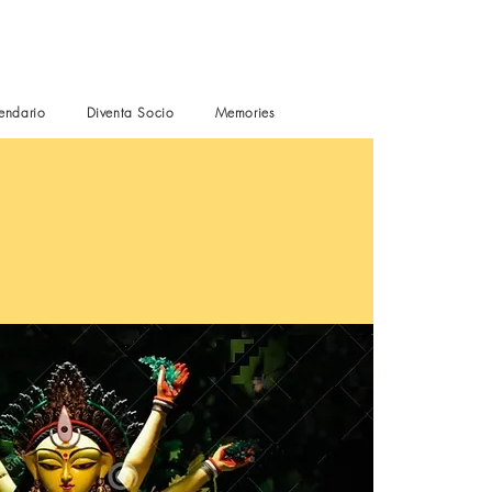
endario
Diventa Socio
Memories