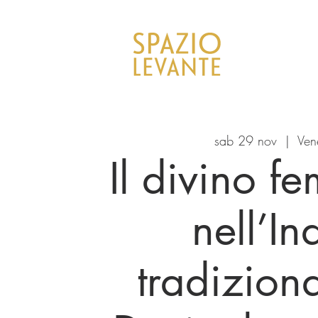
sab 29 nov
  |  
Ven
Il divino f
nell’In
tradiziona