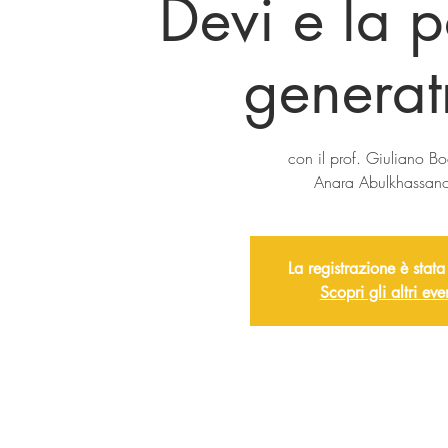
Devi e la 
generat
con il prof. Giuliano Bo
Anara Abulkhassan
La registrazione è stata
Scopri gli altri eve