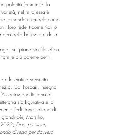
sua polarità femminile, la 
 varietà; nel mito essa è 
sere tremenda e crudele come 
 i loro fedeli) come Kali o 
dea della bellezza e della 
gati sul piano sia filosofico 
tramite più potente per il 
 e letteratura sanscrita 
enezia, Ca’ Foscari. Insegna 
l’Associazione Italiana di 
tteraria sia figurativa e lo 
centi: l’edizione italiana di 
grandi dèi, Marsilio, 
a 2022; 
Eros, passioni, 
ndo diverso per davvero. 