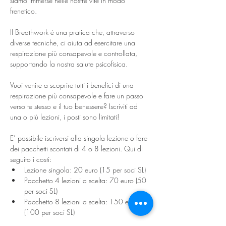
siamo immerse nelle nostre vite in modo 
frenetico.
Il Breathwork è una pratica che, attraverso 
diverse tecniche, ci aiuta ad esercitare una 
respirazione più consapevole e controllata, 
supportando la nostra salute psicofisica.
Vuoi venire a scoprire tutti i benefici di una 
respirazione più consapevole e fare un passo 
verso te stesso e il tuo benessere? Iscriviti ad 
una o più lezioni, i posti sono limitati!
E’ possibile iscriversi alla singola lezione o fare 
dei pacchetti scontati di 4 o 8 lezioni. Qui di 
seguito i costi:
Lezione singola: 20 euro (15 per soci SL)
Pacchetto 4 lezioni a scelta: 70 euro (50 
per soci SL)
Pacchetto 8 lezioni a scelta: 150 euro 
(100 per soci SL)