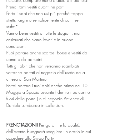
riciclare, comprare meno e aiutare il pianeta!
Prendi tanti vestiti quanti ne porti!
Porta i capi che non usi più perchè troppo 
stretti, larghi o semplicemente di cui ti sei 
stufat*. 
Vanno bene vestiti di tutte le stagioni, ma 
assicurati che siano lavati e in buone 
condizioni.
Puoi portare anche scarpe, borse e vestiti da 
uomo e da bambini
Tutti gli abiti che non verranno scambiati 
verranno portati al negozio dell‘usato della 
chiesa di San Martino
Potrai portare i tuoi abiti anche prima del 10 
Maggio a Spazio Levante ( dentro i balconi o 
fuori dalla porta ) o al negozio Patience di 
Daniela Lombardo in calle Lion.
PRENOTAZIONI!
 Per garantire la qualità 
dell'evento bisognerà scegliere un orario in cui 
accedere allo Swap Party