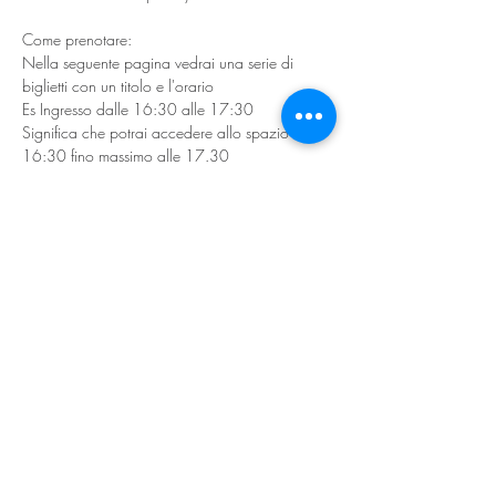
Come prenotare:
Nella seguente pagina vedrai una serie di 
biglietti con un titolo e l'orario
Es Ingresso dalle 16:30 alle 17:30
Significa che potrai accedere allo spazio tra le 
16:30 fino massimo alle 17.30
Ti basterà selezionare l'orario a te più comodo.
Ci si può prenotare massimo a un turno, tranne 
per l'ultimo orario in cui si potrà ripresentarsi
Nell'ultimo turno ( 18:30 - 20:00 ) non si 
potranno portare vestiti ( bisognerà 
organizzarsi per portarli prima del 10 Maggio 
). 
Qualsiasi dubbio o informazione scrivete a 
spaziolevante@gmail.com
In collaborazione con Chiara, account IG: 
"myfriendcloset"