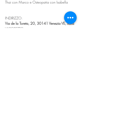
Thai con Marco e Osteopatia con Isabella
INDIRIZZO:
Via de la Toreta, 20, 30141 Venezia VE, Italia
VAPORETTO:
Fermata CHIESA, S.ERASMO
La linea 13 da Fnd Nove parte ogni ora 
circa.  Per alcune linee è previsto un cambio a 
S.Erasmo Capannone
Consigliamo di prendere con noi il vaporetto 
delle 9:25
Dando le spalle al vaporetto gira a destra e 
alla seconda a sinistra in Via della Toreta
PORTATI CON TE
Un tappetino e/o un telo per distenderti sul 
prato
L'autan
Se puoi all'ora di pranzo porta qualcosina da 
mangiare o da bere da condividere