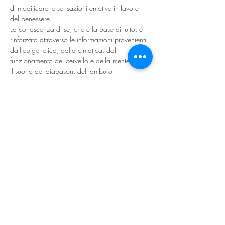
di modificare le sensazioni emotive in favore 
del benessere.
La conoscenza di sé, che è la base di tutto, è 
rinforzata attraverso le informazioni provenienti 
dall'epigenetica, dalla cimatica, dal 
funzionamento del cervello e della mente.
Il suono del diapason, del tamburo 
sciamanico, della campana tibetana, dei 
sonagli e altri strumenti sono utilizzati per 
accelerare i vari processi.
Costo da effettuare in loco è di: 
Sabato 21 Ottobre pratica della durata di due 
ore: €20 
Sabato 21/10, 11/11, 9/12 e 20/01 
pratiche di un'ora:  €60 per l'intero ciclo 
Condividi questo evento