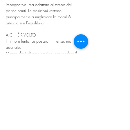
impegnativa, ma adattata al tempo dei 
partecipanti. Le posizioni vertono 
principalmente a migliorare la mobilità 
articolare e l'equilibrio. 
A CHI È RIVOLTO
Il ritmo è lento. Le posizioni intense, ma 
adattate.
Marco darà diverse opzioni per rendere il 
flusso adatto a tutti, le pause saranno frequenti 
e durante la spiegazioni di una posizione verrà 
data la possibilità di adoperare sgabelli, 
blocchi e altri strumenti di supporto
Ideale per chi ha una certa età o particolari 
limitazioni di movimento.
Vieni a provare!