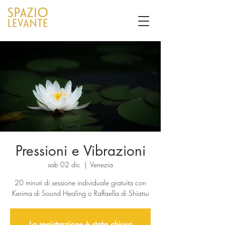
Pressioni e Vibrazioni
sab 02 dic
  |  
Venezia
20 minuti di sessione individuale gratuita con
Kerima di Sound Healing o Raffaella di Shiatsu
La registrazione è stata chiusa