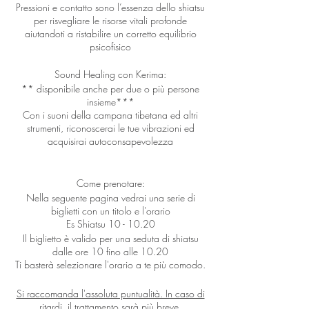
Pressioni e contatto sono l’essenza dello shiatsu
per risvegliare le risorse vitali profonde
aiutandoti a ristabilire un corretto equilibrio
psicofisico
Sound Healing con Kerima:
** disponibile anche per due o più persone
insieme***
Con i suoni della campana tibetana ed altri
strumenti, riconoscerai le tue vibrazioni ed
acquisirai autoconsapevolezza
Come prenotare:
Nella seguente pagina vedrai una serie di
biglietti con un titolo e l'orario
Es Shiatsu 10 - 10.20
Il biglietto è valido per una seduta di shiatsu
dalle ore 10 fino alle 10.20
Ti basterà selezionare l'orario a te più comodo.
Si raccomanda l'assoluta puntualità. In caso di
ritardi, il trattamento sarà più breve.