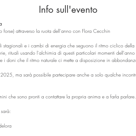
Info sull'evento
a
no forse) attraverso la ruota dell'anno con Flora Cecchin
li stagionali e i cambi di energia che seguono il ritmo ciclico della 
ie, rituali usando l'alchimia di questi particolari momenti dell'anno
 i doni che il ritmo naturale ci mette a disposizione in abbondanza
il 2025, ma sarà possibile partecipare anche a solo qualche incont
ini che sono pronti a contattare la propria anima e a farla parlare.
 sarà:
elora 