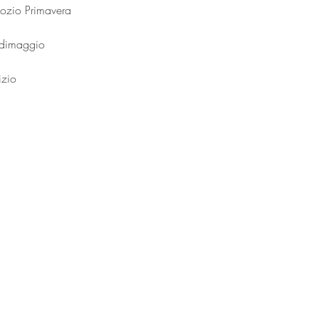
ozio Primavera
ndimaggio
izio