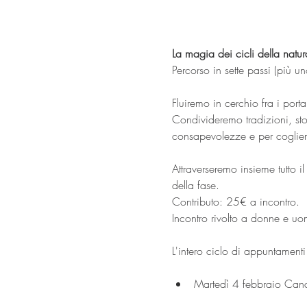
La magia dei cicli della natur
Percorso in sette passi (più u
Fluiremo in cerchio fra i porta
Condivideremo tradizioni, stor
consapevolezze e per cogliere
Attraverseremo insieme tutto 
della fase.
Contributo: 25€ a incontro.
Incontro rivolto a donne e uom
L'intero ciclo di appuntamenti
Martedì 4 febbraio Cand