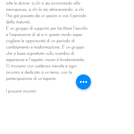
tutte le donne: a chi si sta avvicinando alla 
menopausa, a chi la sta attraversando, a chi 
l'ha già passata da un pezzo e vive il periodo 
della maturità.
E' un gruppo di supporto per facilitare l'ascolto 
e l'espressione di sé e in questo modo saper 
cogliere le opportunità di un periodo di 
cambiamento e trasformazione. E' un gruppo 
che si basa soprattutto sullo scambio di 
esperienze e l'aspetto vissuto è fondamentale.
Ci troviamo con cadenza mensile e ogni 
incontro è dedicato a un tema, con la 
partecipazione di un'esperta. 
I prossimi incontri:
1 marzo incontro con la nutrizionista Arianna 
5 aprile movimento con Ilaria
17 maggio i viaggiare sole con Caterina
sempre dalle 10.00 alle 12.00