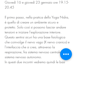
Giovedì 16 e giovedì 23 gennaio ore 19.15-
20.45
Il primo passo, nella pratica dello Yoga Nidra,  
è quello di creare un ambiente sicuro e 
protetto. Solo così si possono lasciar andare 
tensioni e iniziare l’esplorazione interiore.
Questo sentirsi sicuri ha una base fisiologica 
che coinvolge il nervo vago (X nervo cranico) e 
l'interfaccia che si crea, attraverso la 
respirazione, fra sistema nervoso centrale e 
sistema nervoso autonomo.
In questi due incontri vedremo quindi le basi 
fisiologiche di questo riequilibrio del sistema 
nervoso attraverso spiegazioni, qualche 
esercizio e concluderemo con una pratica 
guidata di Yoga Nidra. 
Gli incontri sono aperti a tutti, è fortemente 
consigliato seguirli entrambi
Contributo euro 30 per i due incontri, 20 per 