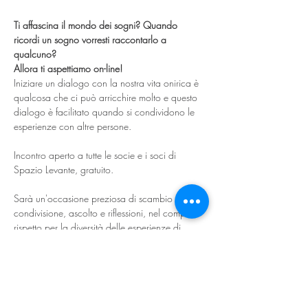
Ti affascina il mondo dei sogni? Quando 
ricordi un sogno vorresti raccontarlo a 
qualcuno?
Allora ti aspettiamo on-line! 
Iniziare un dialogo con la nostra vita onirica è 
qualcosa che ci può arricchire molto e questo 
dialogo è facilitato quando si condividono le 
esperienze con altre persone. 
Incontro aperto a tutte le socie e i soci di 
Spazio Levante, gratuito. 
Sarà un'occasione preziosa di scambio e 
condivisione, ascolto e riflessioni, nel completo 
rispetto per la diversità delle esperienze di 
ognuna/o.
Prossime date:
venerdì 7 febbraio
venerdì 7 marzo