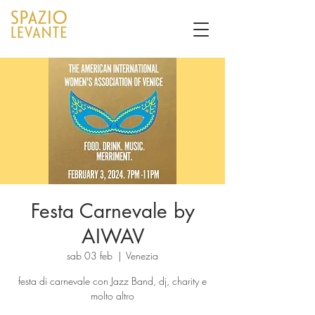
Festa Carnevale by
AIWAV
sab 03 feb
  |  
Venezia
festa di carnevale con Jazz Band, dj, charity e
molto altro