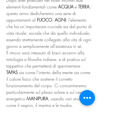
Dopo aver praticato nei nostri incontri due 
elementi fondamentali come 
ACQUA
 e 
TERRA
, 
questo anno dedicheremo una serie di 
appuntamenti al 
FUOCO
, 
AGNI
; l’elemento 
che ha un’importanza cruciale sia dal punto di 
vista rituale, sociale che da quello individuale, 
essendo strettamente collegato alla vita di ogni 
giorno e semplicemente all’esistenza in sé.
Il ritrovo sarà intessuto di brevi accenni alla 
mitologia e filosofia indiane, e di pratica sul 
tappetino che permetterà di sperimentare 
TAPAS
 sia come l’intento della mente sia come 
il calore fisico che sostiene il corretto 
funzionamento del corpo. Ci concentreremo 
particolarmente sul plesso solare e sul centro 
energetico 
MANIPURA
, usando vari strumenti 
come il respiro, il mantra e le mudra.
L’incontro è aperto a tutti i praticanti di yoga.
Portare con sé il tappetino, il cuscino per 
sedersi in meditazione e uno scialle.