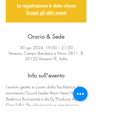
La registrazione è stata chiusa
Scopri gli altri eventi
Orario & Sede
30 apr 2024, 19:00 – 21:00
Venezia, Campo Bandiera e Moro 3811, B,
30122 Venezia VE, Italia
Info sull'evento
L'evento gestito e curato dalla Facilitatrice di 
movimento/Sound healer Atom Heart Heron 
(Federica Buonsante) e da Dj/Producer AftrLifr 
(Dani Foffa). Per informazioni e prenotazioni 
clicca qui: 
https://ecstaticdance.org/dance/ecstatic-
dance-venice/