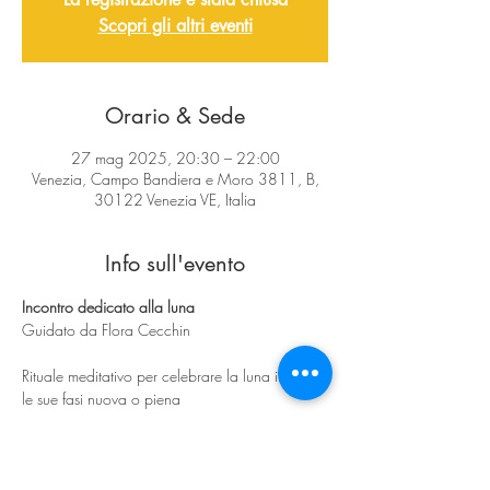
Scopri gli altri eventi
Orario & Sede
27 mag 2025, 20:30 – 22:00
Venezia, Campo Bandiera e Moro 3811, B,
30122 Venezia VE, Italia
Info sull'evento
Incontro dedicato alla luna
Guidato da Flora Cecchin
Rituale meditativo per celebrare la luna in tutte 
le sue fasi nuova o piena
L'incontro è libero e gratuito per i soci di 
Spazio Levante. è possibile accedere una sola 