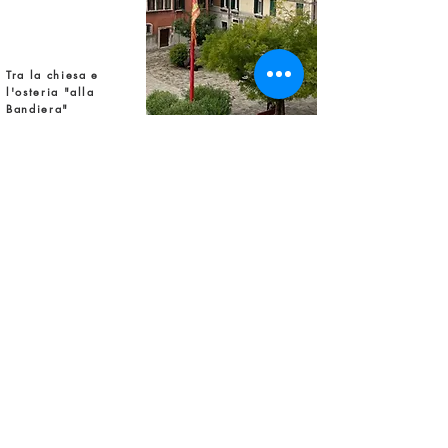
Tra la chiesa e
l'osteria "alla
Bandiera"
Fermata vaporetto:
ARSENALE
spaziolevante@gmail.com
Scrivici o Seguici